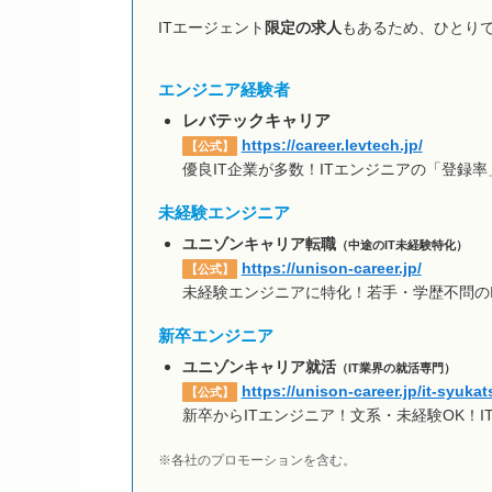
ITエージェント
限定の求人
もあるため、ひとり
エンジニア経験者
レバテックキャリア
https://career.levtech.jp/
【公式】
優良IT企業が多数！ITエンジニアの「登録率
未経験エンジニア
ユニゾンキャリア転職
（中途のIT未経験特化）
https://unison-career.jp/
【公式】
未経験エンジニアに特化！若手・学歴不問の
新卒エンジニア
ユニゾンキャリア就活
（IT業界の就活専門）
https://unison-career.jp/it-syukat
【公式】
新卒からITエンジニア！文系・未経験OK！
※各社のプロモーションを含む。