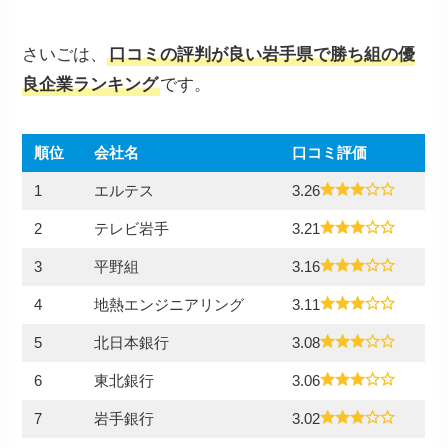
さいごは、
口コミの評判が良い岩手県で勝ち組の優
良企業ランキング
です。
順位
会社名
口コミ評価
1
エルテス
3.26
2
テレビ岩手
3.21
3
平野組
3.16
4
地熱エンジニアリング
3.11
5
北日本銀行
3.08
6
東北銀行
3.06
7
岩手銀行
3.02