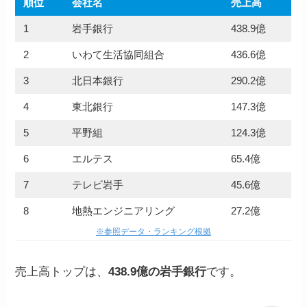
順位
会社名
売上高
1
岩手銀行
438.9億
2
いわて生活協同組合
436.6億
3
北日本銀行
290.2億
4
東北銀行
147.3億
5
平野組
124.3億
6
エルテス
65.4億
7
テレビ岩手
45.6億
8
地熱エンジニアリング
27.2億
※参照データ・ランキング根拠
売上高トップは、
438.9億の岩手銀行
です。