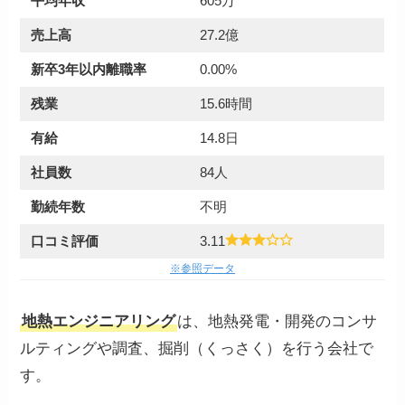
平均年収
605万
売上高
27.2億
新卒3年以内離職率
0.00%
残業
15.6時間
有給
14.8日
社員数
84人
勤続年数
不明
口コミ評価
3.11
※参照データ
地熱エンジニアリング
は、地熱発電・開発のコンサ
ルティングや調査、掘削（くっさく）を行う会社で
す。